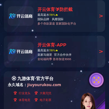
活节螺栓
COPYRIGHT @ 2022 ALL RIGHTS RESERVED BY XIBIAO.CN
苏
ICP备2023009031号-1
leyu乐鱼web登录入口
|
华体会官方网页版
|
乐鱼网站web版
|
HUATIHUI.COM
|
开云
体育
|
开云体验app官方入口
|
开云手机网
|
华体会集团_华体会官方网站
|
安博体育
|