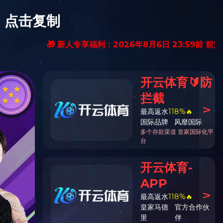
搜索
中文
|
ENGLISH
纳士
华体(中国)
总机：0510-88551801
E-mail：xibiao@xibiao.cn