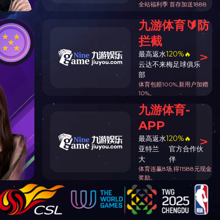
烟机螺栓螺母
组合件及其他紧固件
栓
不锈钢全螺纹六角头螺栓
咨询电
话
传真