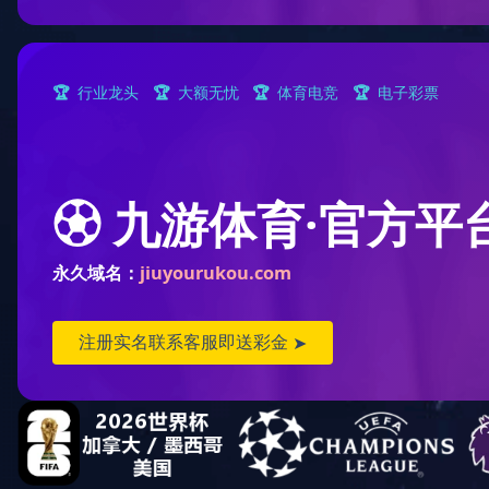
地址
总机
江苏省无锡市新吴区
0510-88551
梅育路90号