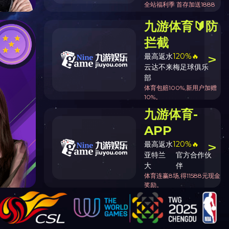
烟机螺栓螺母
组合件及其他紧固件
柱
咨询电
话
传真