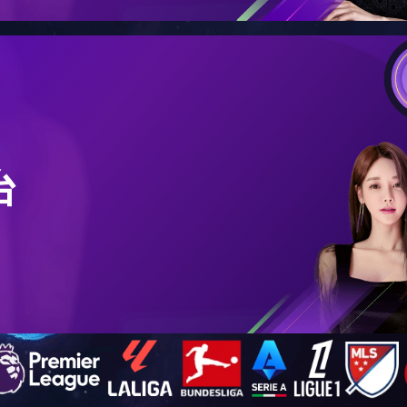
全螺纹螺柱
双头螺柱
特氟隆紧固件
带拧紧端双头螺柱
带拧入端双头螺