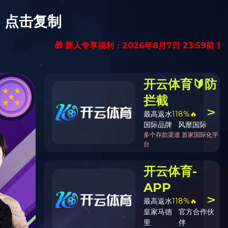
搜索
中文
|
ENGLISH
纳士
华体(中国)
总机：0510-88551801
E-mail：xibiao@xibiao.cn