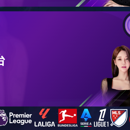
华体(中国)
地图导航
在线留言
hth华体网站登录入口期待与您的真诚合作!
销售部
801
0510-88551801 转 8301
051
0510-88551228