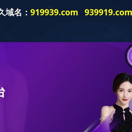
关于我们
产品展示
先进设备
主要客户
新闻中心
招贤
华体(中国)