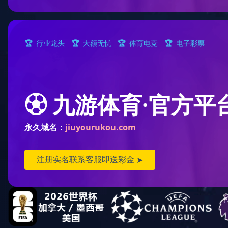
地址
总机
江苏省无锡市新吴区
0510-88551
梅育路90号