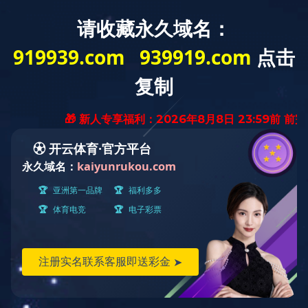
hth华体网站登录入口
总机：0510-88551801
E-mail：xibiao@xibiao.cn
关于我们
关于我们
返回
hth华体网站登录入口始建于1956年，高新技术企业，
江苏省高端紧固件工程技术研究中心，江苏省专精特
新中小企业，江苏省绿色工厂，江苏省四星上云企
业，无锡市企业技术中心。专业生产各类高强度紧固
件，是中石化、中石油、中海油、中化集团及
著名
工
程公司的资源市场成员单位，是万华化学集团、恒力