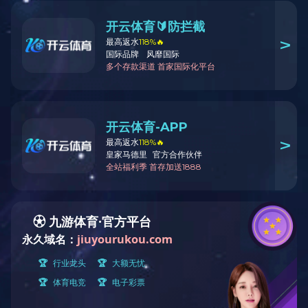
石化、古雷石化等大型一体化石油化工企业的
优秀
供
应商。产品覆盖范围广，可按国标、行标、美标及德
标等国内外标准生产米制、英制高强度紧固件，也可
按用户要求设计和制造非标准紧固件。材质除国产优
质碳素结构钢、合金结构钢、不锈钢、热强钢和高温
合金外，还有ASTM或ASME标准规定的材料。“雄狮”
牌产品广泛应用于石油化工、煤化工、电力、核电、
压力容器、化工机械、船舶、公路、桥梁以及机械制
造等行业，其上乘的产品质量，规范详尽的软件资料
和热忱周到的服务，受到国内外客户的一致好评，在
同行业中享有较高的声誉。
本公司集60多年生产高强度紧固件的专业经验，拥
有高素质的人才队伍和坚实的技术基础，加工设备齐
全，测试手段完备，产品质量稳定，尤其是在低温性
能和高温性能方面具有
领先
优势。企业注重综合管理
水平的提高，坚持“以顾客为关注焦点”，“满足并超越
顾客的要求为已任”，“不断创新，持续改进”，取得了
ISO 9001：2015质量管理体系、ISO 14001：2015环境